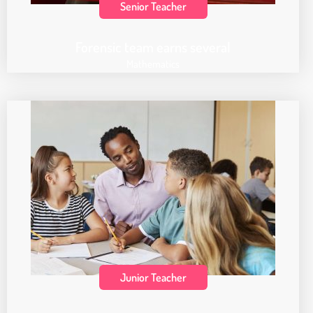
Senior Teacher
Forensic team earns several
Mathematics
Junior Teacher