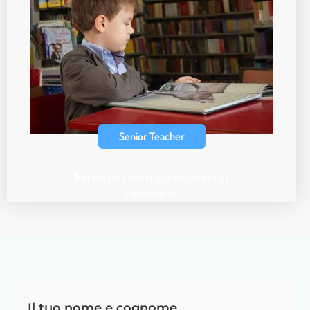
Senior Teacher
Forensic team earns several
Mathematics
Il tuo nome e cognome