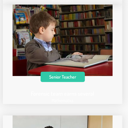
Mathematics
Senior Teacher
Forensic team earns several
Mathematics